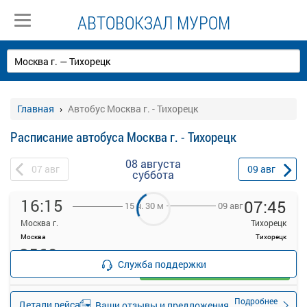
АВТОВОКЗАЛ МУРОМ
Главная
Автобус Москва г. - Тихорецк
Расписание автобуса Москва г. - Тихорецк
08 августа
07
авг
09
авг
суббота
16:15
07:45
09 авг
15 ч. 30 м
Москва г.
Тихорецк
Москва
Тихорецк
8560
руб.
Служба поддержки
Выбрать
50 свободных мест
Подробнее
Детали рейса
Ваши отзывы и предложения