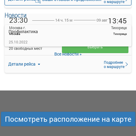
о маршруте
Новости
23:30
13:45
09 авг
14 ч. 15 м
Москва г.
Тихорецк
Профилактика
Москва
Тихорецк
7490
25.10.2022
руб.
Выбрать
20 свободных мест
Все новости »
Подробнее
Детали рейса
о маршруте
Посмотреть расположение на карте