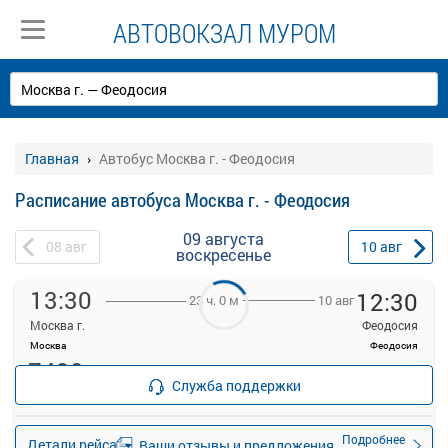
АВТОВОКЗАЛ МУРОМ
Главная
Автобус Москва г. - Феодосия
Расписание автобуса Москва г. - Феодосия
09 августа
08
авг
10
авг
воскресенье
13:30
12:30
10 авг
23 ч. 0 м
Москва г.
Феодосия
Москва
Феодосия
7490
Продажа билетов
руб.
Служба поддержки
прекращена
24 свободных мест
Подробнее
Детали рейса
Ваши отзывы и предложения