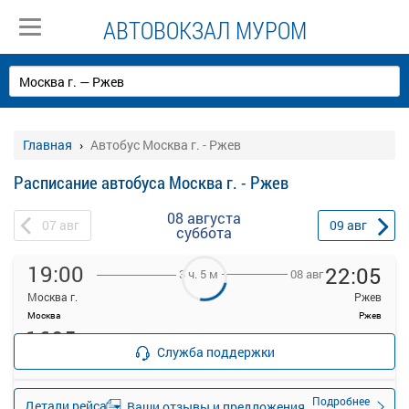
АВТОВОКЗАЛ МУРОМ
Главная
Автобус Москва г. - Ржев
Расписание автобуса Москва г. - Ржев
08 августа
07
авг
09
авг
суббота
19:00
22:05
08 авг
3 ч. 5 м
Москва г.
Ржев
Москва
Ржев
1605
Продажа билетов
руб.
Служба поддержки
прекращена
32 свободных мест
Подробнее
Детали рейса
Ваши отзывы и предложения