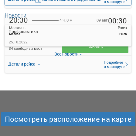
о маршруте
Новости
20:30
00:30
09 авг
4 ч. 0 м
Москва г.
Ржев
Профилактика
Москва
Ржев
1605
25.10.2022
руб.
Выбрать
34 свободных мест
Все новости »
Подробнее
Детали рейса
о маршруте
Посмотреть расположение на карте