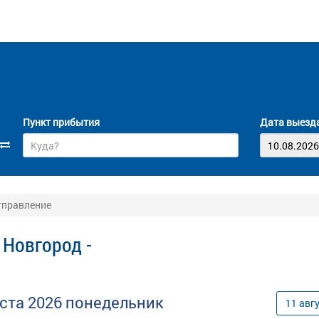
Пункт прибытия
Дата выезд
тправление
 Новгород -
уста
2026
понедельник
11
авг