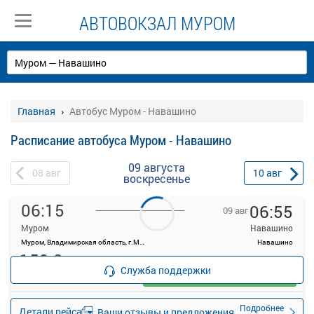
АВТОВОКЗАЛ МУРОМ
Главная
Автобус Муром - Навашино
Расписание автобуса Муром - Навашино
09 августа
08
авг
10
авг
воскресенье
06:15
06:55
09 авг
Муром
Навашино
Муром, Владимирская область, г.Муром, ул.Московская, д.94
Навашино
159.8
руб.
Служба поддержки
Выбрать
36 свободных мест
Подробнее
Детали рейса
Ваши отзывы и предложения