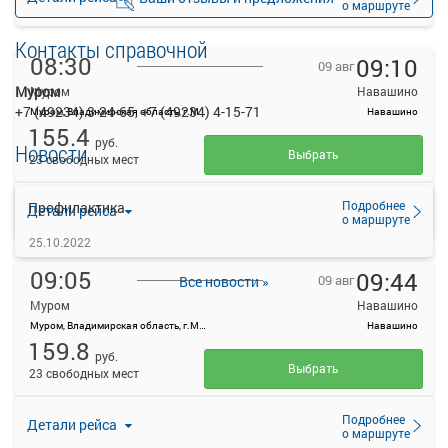
о маршруте
Контакты справочной
08:30
09:10
09 авг
Муром
Муром
Навашино
+7 (49234) 3-24-65, +7 (49234) 4-15-71
Муром, Владимирская область, г.Муром, ул.Московская, д.94
Навашино
155.4
руб.
Новости
Выбрать
23 свободных мест
Подробнее
Профилактика
Детали рейса
о маршруте
25.10.2022
09:05
09:44
09 авг
Все новости »
Муром
Навашино
Муром, Владимирская область, г.Муром, ул.Московская, д.94
Навашино
159.8
руб.
Выбрать
23 свободных мест
Подробнее
Детали рейса
о маршруте