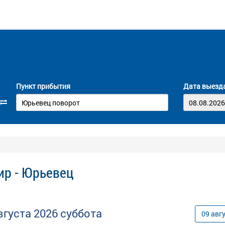
Пункт прибытия
Дата выезд
ир - Юрьевец
вгуста
2026
суббота
09
авг