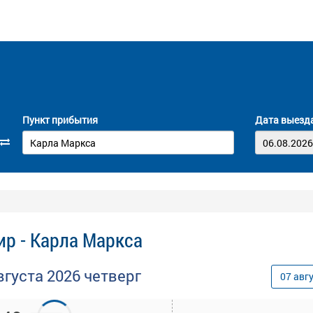
Пункт прибытия
Дата выезд
р - Карла Маркса
вгуста
2026
четверг
07
авг