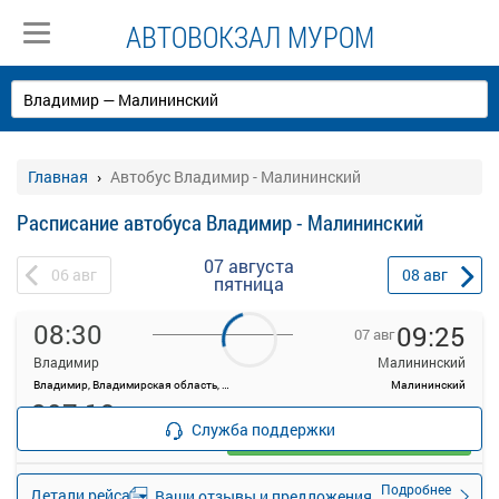
АВТОВОКЗАЛ МУРОМ
Главная
Автобус Владимир - Малининский
Расписание автобуса Владимир - Малининский
07 августа
06
авг
08
авг
пятница
08:30
09:25
07 авг
Владимир
Малининский
Владимир, Владимирская область, г.Владимир, ул.Вокзальная, д.1
Малининский
207.19
руб.
Служба поддержки
Выбрать
18 свободных мест
Подробнее
Детали рейса
Ваши отзывы и предложения