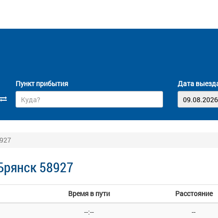
Пункт прибытия
Дата выезд
8927
Брянск 58927
Время в пути
Расстояние
--:--
--