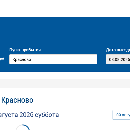
Пункт прибытия
Дата выезд
 Красново
вгуста
2026
суббота
09
авг